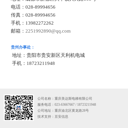
电话：028-89994656
传真：028-89994656
手机：13982272262
邮箱：
2251992890@qq.com
贵州办事处：
地址：贵阳市贵安新区天利机电城
手机：18723211948
公司名称：重庆美达斯电梯有限公司
服务电话：023-63667667 / 18723211948
公司地址：重庆渝北区黄龙路28号
技术支持：
亘安信息