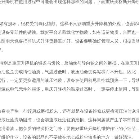
庆升降机在使用过程中可能会出现这样那样的问题，下面重庆美格斯升降
面如有损坏，很易受到氧化蚀刻。这样不只影响重庆升降机的外观，也会影
剧设备零部件的锈蚀。载货平台若乖载化学物质，如有遗留物质，台面也
在阴雨天也要把导轨式升降货梯遮护好。设备要明确好管理人员，根据当
护。
，特别是重庆升降机的链条与齿轮，及油丝与导向轮之间的磨损，在重庆升
压油也是变成惰性油质，气温过低时，液压油会变得黏稠而不升起。因此
运行，一定要更换适用的液压油质，设备在使用前尽量空载预热一下，导
滴漏或电气元件的损坏，重庆升降机的温度过高时，一定要停止使用，等
自身会产生一些碎屑或磨损粉末，还有就是在设备维修或更换液压油时灰
使液压油流动阻滞，也会加速液压油缸的磨损。这样问题就产生了零部件
的润滑油，把杂质的根源拒之门外；要做好重庆升降机维护作业的小细节
行维护作业，设备的部品也不要放在地上或粉尘较多的地方，做好清洁。