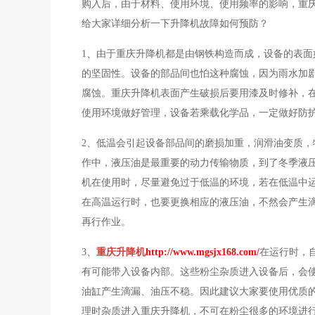
购入后，由于材料、使用环境、使用频率的影响，重
给大家详细分析一下升降机故障如何预防？
1、由于重庆升降机都是由钢铁构造而成，设备的表
的坚固性。设备的部品间也怕这种腐蚀，因为雨水加
腐蚀。重庆升降机表面产生破损后要用漆及时修补，
使用环境做好管理，设备若乘载化学品，一定做好防
2、低温会引起设备部品间的磨损加重，润滑油变质
作中，液压油是最重要的动力传输物质，到了冬季液
机在使用时，尽量避免过于低温的环境，若在低温中
在高温运行时，也要更换相应的液压油，不然会产生
再行作业。
3、
重庆升降机
http://www.mgsjx168.com/
在运行时，
有可能带入设备内部。这些粉尘杂质进入设备后，会
油缸产生滴漏、油压不稳。因此建议大家要使用优质
理时杂质进入重庆升降机，不可在粉尘很多的环境进