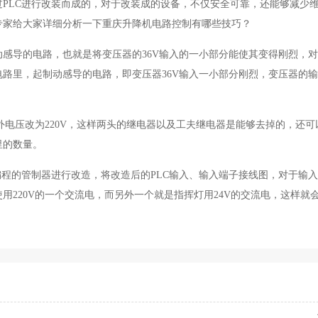
PLC进行改装而成的，对于改装成的设备，不仅安全可靠，还能够减少
专家给大家详细分析一下重庆升降机电路控制有哪些技巧？
感导的电路，也就是将变压器的36V输入的一小部分能使其变得刚烈，
路里，起制动感导的电路，即变压器36V输入一小部分刚烈，变压器的
分外电压改为220V，这样两头的继电器以及工夫继电器是能够去掉的，还可
里的数量。
程的管制器进行改造，将改造后的PLC输入、输入端子接线图，对于输
用220V的一个交流电，而另外一个就是指挥灯用24V的交流电，这样就