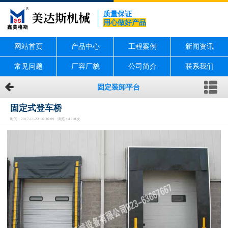
质量保证
用心做好产品
网站首页
产品中心
工程案例
新闻资讯
常见问题
厂容厂貌
公司简介
联系我们
固定装卸平台
固定式登车桥
时间：2017-11-22 16:36:09 浏览：4118次